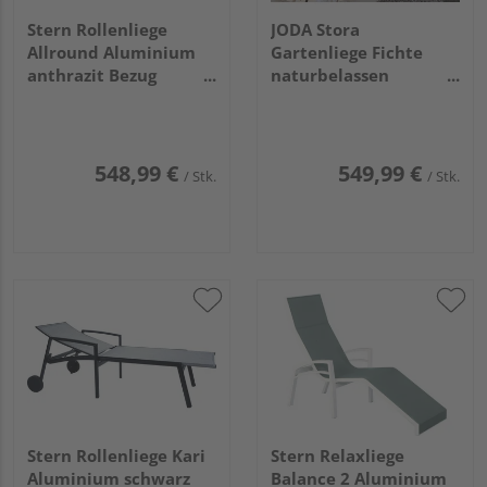
Stern Rollenliege
JODA Stora
Allround Aluminium
Gartenliege Fichte
anthrazit Bezug
naturbelassen
Textilien karbon
181x130x77cm,
stapelbar
kartonverpackt
VE=010
548,99 €
549,99 €
/ Stk.
/ Stk.
Stern Rollenliege Kari
Stern Relaxliege
Aluminium schwarz
Balance 2 Aluminium