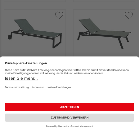
Stern Rollenliege
Stern Rollenliege
Robin Aluminium
Allround Aluminium
schwarz matt mit
schwarz matt mit
Bezug Textilien Leinen
Bezug Textilien Leinen
grau stapelbar
grau stapelbar
599,00 €
548,99 €
/ Stk.
/ Stk.
Fachberatung