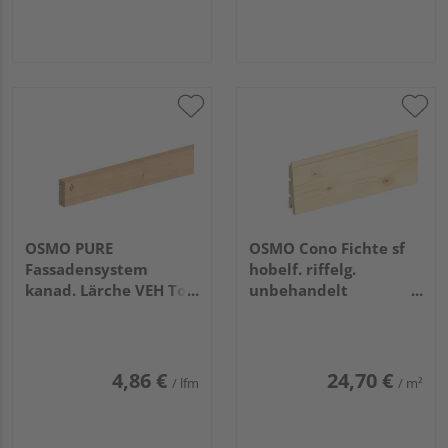
OSMO PURE
OSMO Cono Fichte sf
Fassadensystem
hobelf. riffelg.
kanad. Lärche VEH Top
unbehandelt
gehobelt unbehandelt
26/13x146mm, 4,8m
21x68mm, 4,88m
4,86 €
24,70 €
/ lfm
/ m²