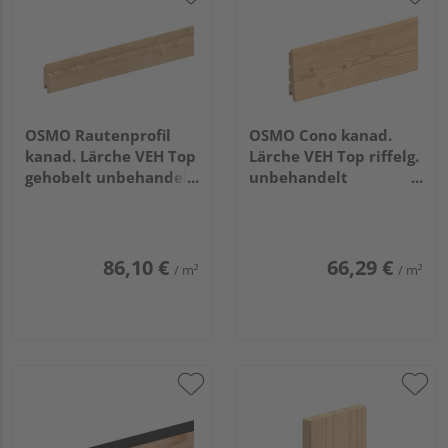
OSMO Rautenprofil
OSMO Cono kanad.
kanad. Lärche VEH Top
Lärche VEH Top riffelg.
gehobelt unbehandelt
unbehandelt
27x96mm, 3,66m
26/13x146mm, 4,27m
86,10 €
66,29 €
/ m²
/ m²