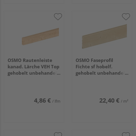
OSMO Rautenleiste
OSMO Faseprofil
kanad. Lärche VEH Top
Fichte sf hobelf.
gehobelt unbehandelt
gehobelt unbehandelt
21x68mm, 4,27m
19x146mm, 4,2m
4,86 €
22,40 €
/ lfm
/ m²