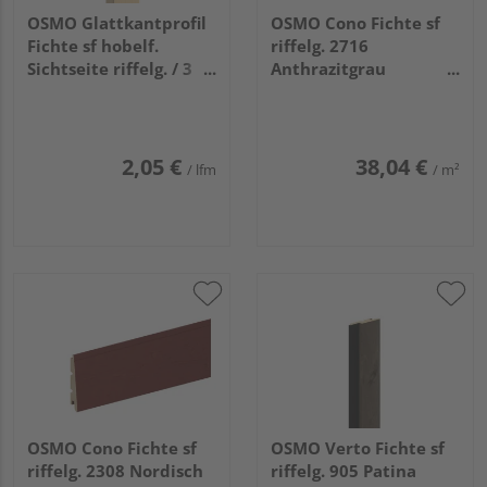
OSMO Glattkantprofil
OSMO Cono Fichte sf
Fichte sf hobelf.
riffelg. 2716
Sichtseite riffelg. / 3
Anthrazitgrau
Seiten gehobelt
endbehandelt
unbehandelt
26/13x146mm, 5,4m
21x68mm, 4,8m
2,05 €
38,04 €
/ lfm
/ m²
OSMO Cono Fichte sf
OSMO Verto Fichte sf
riffelg. 2308 Nordisch
riffelg. 905 Patina