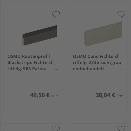
OSMO Rautenprofil
OSMO Cono Fichte sf
Blackstripe Fichte sf
riffelg. 2735 Lichtgrau
riffelg. 905 Patina
endbehandelt
endbehandelt, Feder
26/13x146mm, 5,4m
schwarz 21x96mm,
5,1m
49,50 €
38,04 €
/ m²
/ m²