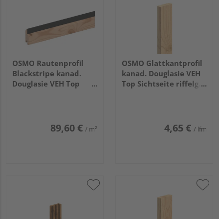
OSMO Rautenprofil
OSMO Glattkantprofil
Blackstripe kanad.
kanad. Douglasie VEH
Douglasie VEH Top
Top Sichtseite riffelg. /
gehobelt Feder
3 Seiten gehobelt
schwarz 27x96mm,
unbehandelt
3,66m
21x68mm, 5,18m
89,60 €
4,65 €
/ m²
/ lfm