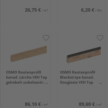
26,75 €
6,20 €
/ m²
/ lfm
OSMO Rautenprofil
OSMO Rautenprofil
kanad. Lärche VEH Top
Blackstripe kanad.
gehobelt unbehandelt
Douglasie VEH Top
27x96mm, 5,18m
gehobelt Feder
schwarz 27x96mm,
2,44m
86,10 €
89,60 €
/ m²
/ m²