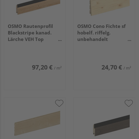
OSMO Rautenprofil
OSMO Cono Fichte sf
Blackstripe kanad.
hobelf. riffelg.
Lärche VEH Top
unbehandelt
gehobelt Feder
26/13x146mm, 5,4m
schwarz 27x96mm,
4,27m
97,20 €
24,70 €
/ m²
/ m²