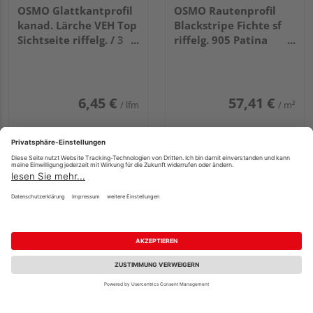
OSMO Glattkantprofil
OSMO Rautenprofil
kanad. Lärche VEH Top
Blackstripe Fichte sf
Sichtseite riffelg. / 3
riffelg. 905 Patina
Seiten gehobelt
endbehandelt, Feder
unbehandelt
schwarz 27x96mm,
21x93mm, 5,18m
5,1m
6,45 €
57,41 €
/ lfm
/ m²
OSMO Cono Fichte sf
OSMO Rautenprofil
Fachberatung
hobelf. gehobelt
Blackstripe kanad.