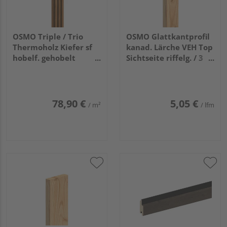
OSMO Triple / Trio
OSMO Glattkantprofil
Thermoholz Kiefer sf
kanad. Lärche VEH Top
hobelf. gehobelt
Sichtseite riffelg. / 3
unbehandelt
Seiten gehobelt
26x92mm, 3,6m
unbehandelt
21x68mm, 4,88m
78,90 €
5,05 €
/ m²
/ lfm