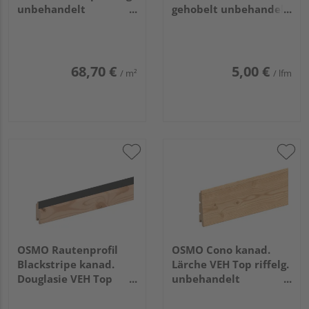
unbehandelt
gehobelt unbehandelt
21x68mm, 4,27m
26x140mm, 4,5m
68,70 €
5,00 €
/ m²
/ lfm
OSMO Rautenprofil
OSMO Cono kanad.
Blackstripe kanad.
Lärche VEH Top riffelg.
Douglasie VEH Top
unbehandelt
gehobelt Feder
26/13x146mm, 4,88m
schwarz 27x96mm,