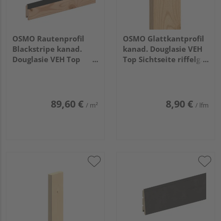
OSMO Rautenprofil
OSMO Glattkantprofil
Blackstripe kanad.
kanad. Douglasie VEH
Douglasie VEH Top
Top Sichtseite riffelg. /
gehobelt Feder
3 Seiten gehobelt
schwarz 27x96mm,
unbehandelt
4,27m
21x143mm, 4,88m
89,60 €
8,90 €
/ m²
/ lfm