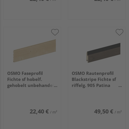
OSMO Faseprofil
OSMO Rautenprofil
Fichte sf hobelf.
Blackstripe Fichte sf
gehobelt unbehandelt
riffelg. 905 Patina
19x146mm, 4,8m
endbehandelt, Feder
schwarz 21x96mm,
4,2m
22,40 €
49,50 €
/ m²
/ m²