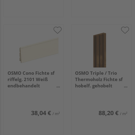
OSMO Cono Fichte sf
OSMO Triple / Trio
riffelg. 2101 Weiß
Thermoholz Fichte sf
endbehandelt
hobelf. gehobelt
26/13x146mm, 5,4m
unbehandelt
32x140mm, 4,5m
38,04 €
88,20 €
/ m²
/ m²