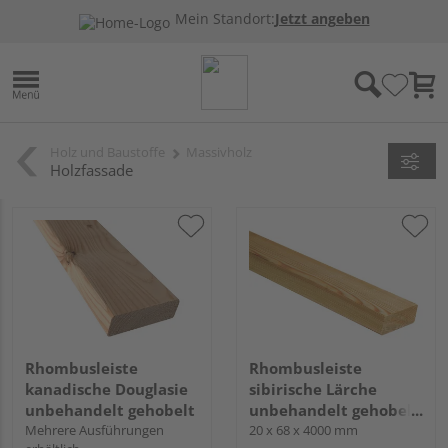
Mein Standort:
Jetzt angeben
Holz und Baustoffe
Massivholz
Holzfassade
Rhombusleiste
Rhombusleiste
kanadische Douglasie
sibirische Lärche
unbehandelt gehobelt
unbehandelt gehobelt
Mehrere Ausführungen
hobelfallend
20 x 68 x 4000 mm