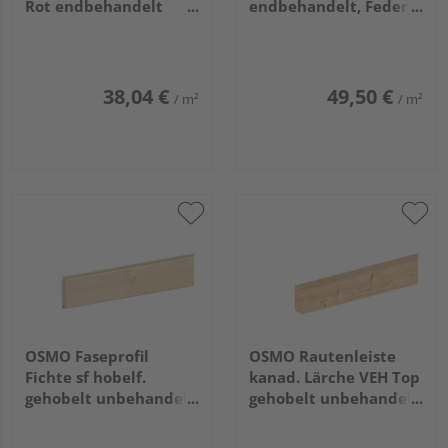
Rot endbehandelt
endbehandelt, Feder
26/13x146mm, 5,4m
schwarz 21x96mm,
4,2m
38,04 €
49,50 €
/ m²
/ m²
OSMO Faseprofil
OSMO Rautenleiste
Fichte sf hobelf.
kanad. Lärche VEH Top
gehobelt unbehandelt
gehobelt unbehandelt
22x121mm, 4,2m
27x68mm, 4,88m