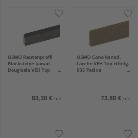
OSMO Rautenprofil
OSMO Cono kanad.
Blackstripe kanad.
Lärche VEH Top riffelg.
Douglasie VEH Top
905 Patina
riffelg. 905 Patina,
vorbehandelt
Feder schwarz
26/13x146mm, 4,88m
21x96mm, 4,27m
83,30 €
73,80 €
/ m²
/ m²