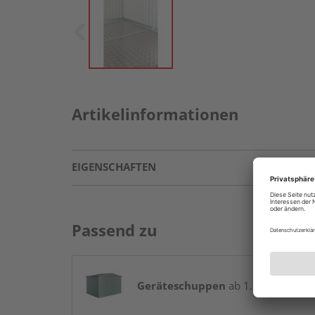
Artikelinformationen
EIGENSCHAFTEN
Passend zu
Geräteschuppen
ab 1.849,00 € / St