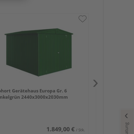
Biohort Geräte
dunkelgrau- me
2440x3000x2
ohort Gerätehaus Europa Gr. 6
nkelgrün 2440x3000x2030mm
1.849,00 €
/ Stk.