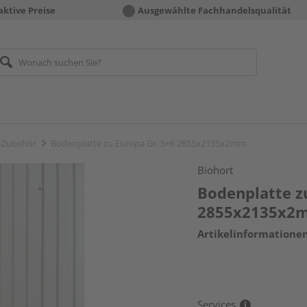
aktive Preise
Ausgewählte Fachhandelsqualität
-Zubehör
Bodenplatte zu Europa Gr. 5+6 2855x2135x2mm
Biohort
Bodenplatte z
2855x2135x2
Artikelinformatione
Services