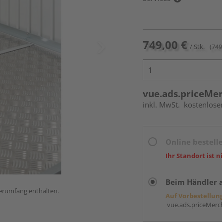
749,00 €
/ Stk.
(749
vue.ads.priceMe
inkl. MwSt.
kostenlose
Online bestell
Ihr Standort ist n
Beim Händler 
ferumfang enthalten.
Auf Vorbestellun
vue.ads.priceMerch