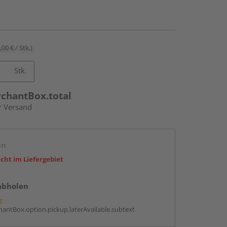
,00 € / Stk.)
Stk.
rchantBox.total
r Versand
en
icht im Liefergebiet
abholen
g:
antBox.option.pickup.laterAvailable.subtext