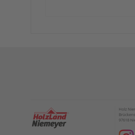
Holz Ni
Brückens
97618 Ni