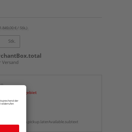
1.849,00 € / Stk.)
Stk.
rchantBox.total
r Versand
en
icht im Liefergebiet
abholen
g:
antBox.option.pickup.laterAvailable.subtext