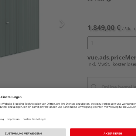
1.849,00 €
/ Stk.
(
vue.ads.priceMe
inkl. MwSt.
kostenlose
Online bestell
Ihr Standort ist n
Beim Händler 
Auf Vorbestellun
vue.ads.priceMerch