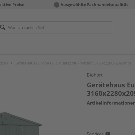
aktive Preise
Ausgewählte Fachhandelsqualität
ppen
Gerätehaus Europa Gr. 5 quarzgrau- metallic 3160x2280x2090mm
Biohort
Gerätehaus Eur
3160x2280x2
Artikelinformatione
Services