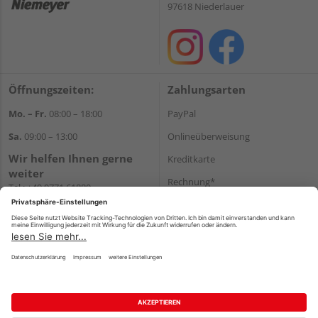
97618 Niederlauer
Öffnungszeiten:
Zahlungsarten
Mo. – Fr.
08:00 – 18:00
PayPal
Sa.
09:00 – 13:00
Onlineüberweisung
Wir helfen Ihnen gerne
Kreditkarte
weiter
Rechnung*
Tel.:
+49 9771 61880
E-Mail:
info@holzland-
*Bonität vorausgesetzt
niemeyer.de
Versand
Versandkosten
Impressum
AGB
Widerruf
Datenschutz
Reservierungsbedingungen
Vertrag widerrufen