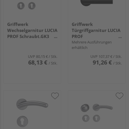
Griffwerk
Griffwerk
Wechselgarnitur LUCIA
Türgriffgarnitur LUCIA
PROF Schraubt.GK3
PROF
Rosetten rund Knopf
Schraubt.Rosetten
Mehrere Ausführungen
erhältlich
R2 Edelst. ma. R
rund smart2lock 2.0 R
Graphitschwarz
UVP
80,15 €
/ Stk.
UVP
107,37 €
/ Stk.
68,13 €
91,26 €
/ Stk.
/ Stk.