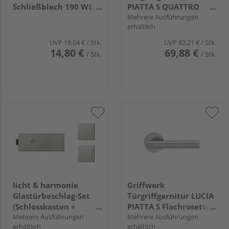
Schließblech 190 WE,
PIATTA S QUATTRO
neusilber, DIN links
Flachrosette eckig
Mehrere Ausführungen
erhältlich
und rechts
Buntbart Edelst. ma.
verwendbar
UVP
19,04 €
/ Stk.
UVP
82,21 €
/ Stk.
14,80 €
69,88 €
/ Stk.
/ Stk.
licht & harmonie
Griffwerk
Glastürbeschlag-Set
Türgriffgarnitur LUCIA
(Schlosskasten +
PIATTA S Flachrosette
Bänder) "Square 3.0"
Mehrere Ausführungen
rund OS Edelst. ma.
Mehrere Ausführungen
erhältlich
erhältlich