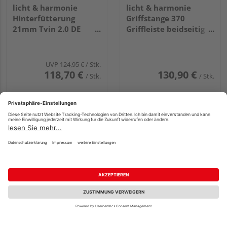
licht & harmonie
licht & harmonie
Hinterfütterung
Griffstange 370
21mm Tvin 2.0 DE
Griffleiste beidseitig
2000mm EM
EM
UVP
124,95 €
/ Stk.
118,70 €
130,90 €
/ Stk.
/ Stk.
licht & harmonie
Karcher Design
Fachberatung
Griffmuschel M60 EM
Tasmania ER31,