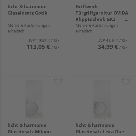
licht & harmonie
Griffwerk
Glaseinsatz Gotik
Türgriffgarnitur OVIDA
Klipptechnik GK3
Mehrere Ausführungen
Rosetten rund OS
Mehrere Ausführungen
erhältlich
erhältlich
Edelst. ma.
UVP
119,00 €
/ Stk.
UVP
41,16 €
/ Stk.
113,05 €
34,99 €
/ Stk.
/ Stk.
licht & harmonie
licht & harmonie
Glaseinsatz Milano
Glaseinsatz Lista Due -