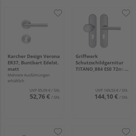
Karcher Design Verona
Griffwerk
ER37, Buntbart Edelst.
Schutzschildgarnitur
matt
TITANO_884 ES0 72mm
Mehrere Ausführungen
Profilzylinder Tür 38-
erhältlich
50mm Knopf/Griff
LUCIA PROF Edelst. ma.
UVP
85,09 €
/ Stk.
UVP
169,53 €
/ Stk.
52,76 €
144,10 €
/ Stk.
/ Stk.