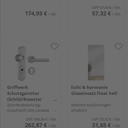
UVP
67,44 €
/ Stk.
174,93 €
57,32 €
/ Stk.
/ Stk.
Griffwerk
licht & harmonie
Schutzgarnitur
Glaseinsatz Float hell
(Schild/Rosette)
Feuerschutz "TITANO
Zylinderabdeckung,
Mehrere Ausführungen
Knauf/Griff, DIN variabel,
erhältlich
882"
Edelstahl matt, Griff LUCIA
UVP
309,26 €
/ Stk.
UVP
33,32 €
/ Stk.
PROF
262,87 €
31,65 €
/ Stk.
/ Stk.