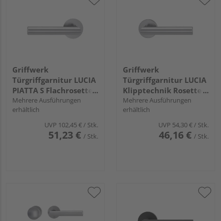
Griffwerk
Griffwerk
Türgriffgarnitur LUCIA
Türgriffgarnitur LUCIA
PIATTA S Flachrosette
Klipptechnik Rosetten
rund smart2lock 2.0 L
Mehrere Ausführungen
rund smart2lock 2.0 R
Mehrere Ausführungen
erhältlich
erhältlich
Edelst. ma.
Edelst. ma.
UVP
102,45 €
/ Stk.
UVP
54,30 €
/ Stk.
51,23 €
46,16 €
/ Stk.
/ Stk.