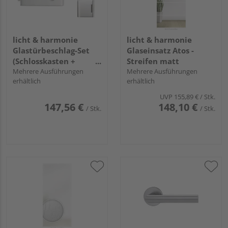
licht & harmonie
licht & harmonie
Glastürbeschlag-Set
Glaseinsatz Atos -
(Schlosskasten +
Streifen matt
Bänder) "Pure 2.0"
Mehrere Ausführungen
Mehrere Ausführungen
erhältlich
erhältlich
UVP
155,89 €
/ Stk.
147,56 €
148,10 €
/ Stk.
/ Stk.