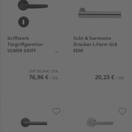
Griffwerk
licht & harmonie
Türgriffgarnitur
Drücker L-Form GL8
ULMER GRIFF
EDM
Klipptechnik GK3
Rosetten rund
Buntbart
UVP
90,54 €
/ Stk.
Graphitschwarz
76,96 €
20,23 €
/ Stk.
/ Stk.