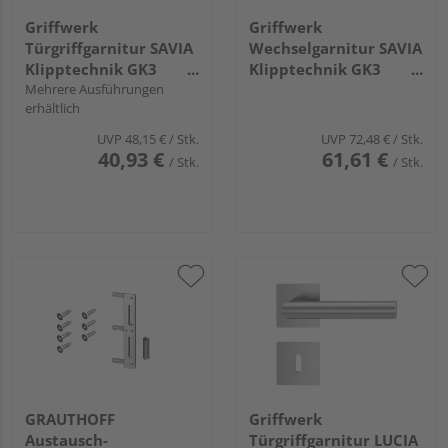
Griffwerk
Griffwerk
Türgriffgarnitur SAVIA
Wechselgarnitur SAVIA
Klipptechnik GK3
Klipptechnik GK3
Rosetten rund
Mehrere Ausführungen
Rosetten rund Knopf
erhältlich
Profilzylinder Edelst.
R4 Edelst. ma. R
ma.
UVP
48,15 €
/ Stk.
UVP
72,48 €
/ Stk.
40,93 €
61,61 €
/ Stk.
/ Stk.
GRAUTHOFF
Griffwerk
Austausch-
Türgriffgarnitur LUCIA