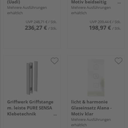
(Uadi)
Motiv beidseitig
Mehrere Ausführungen
satiniert, 3D-Optik
Mehrere Ausführungen
erhältlich
erhältlich
UVP
248,71 €
/ Stk.
UVP
209,44 €
/ Stk.
236,27 €
198,97 €
/ Stk.
/ Stk.
Griffwerk Griffstange
licht & harmonie
m. leiste PURE SENSA
Glaseinsatz Alana -
Klebetechnik
Motiv klar
57.8x350x40mm
Mehrere Ausführungen
erhältlich
Edelstahl-Optik ma.