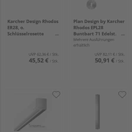
Karcher Design Rhodos
Plan Design by Karcher
ER28, o.
Rhodos EPL28
Schlüsselrosette
Buntbart 71 Edelst.
Kosmos Schwarz
matt
Mehrere Ausführungen
erhältlich
UVP
62,36 €
/ Stk.
UVP
82,11 €
/ Stk.
45,52 €
50,91 €
/ Stk.
/ Stk.