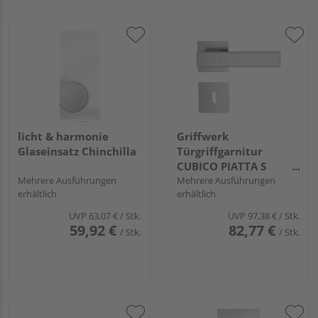
licht & harmonie
Griffwerk
Glaseinsatz Chinchilla
Türgriffgarnitur
CUBICO PIATTA S
Mehrere Ausführungen
QUATTRO Flachrosette
Mehrere Ausführungen
erhältlich
erhältlich
eckig Buntbart Edelst.
ma.
UVP
63,07 €
/ Stk.
UVP
97,38 €
/ Stk.
59,92 €
82,77 €
/ Stk.
/ Stk.