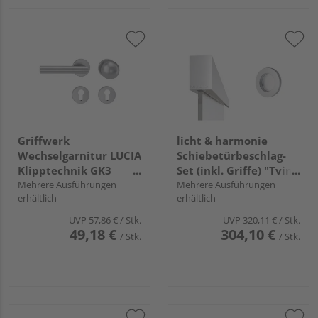
Griffwerk
licht & harmonie
Wechselgarnitur LUCIA
Schiebetürbeschlag-
Klipptechnik GK3
Set (inkl. Griffe) "Tvin
Rosetten rund Knopf
Mehrere Ausführungen
2.0"
Mehrere Ausführungen
erhältlich
erhältlich
R4 Edelst. ma. L
UVP
57,86 €
/ Stk.
UVP
320,11 €
/ Stk.
49,18 €
304,10 €
/ Stk.
/ Stk.