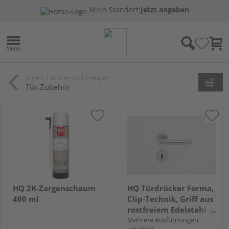
Mein Standort:
Jetzt angeben
Türen, Fenster und Treppen
Tür-Zubehör
HQ 2K-Zargenschaum
HQ Türdrücker Forma,
400 ml
Clip-Technik, Griff aus
rostfreiem Edelstahl
fest drehbar gelagert
Mehrere Ausführungen