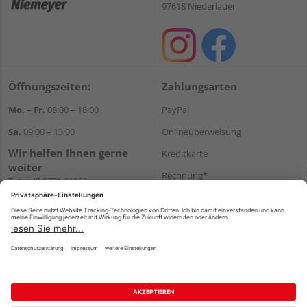
97618 Niederlauer
Öffnungszeiten:
Zahlungsarten
Mo. – Fr.
08:00 – 18:00
PayPal
Sa.
09:00 – 13:00
Onlineüberweisung
Wir helfen Ihnen gerne
Kreditkarte
weiter
Rechnung*
Tel.:
+49 9771 61880
E-Mail:
info@holzland-
*Bonität vorausgesetzt
niemeyer.de
Versand
Versandkosten
Impressum
AGB
Widerruf
Datenschutz
Reservierungsbedingungen
Vertrag widerrufen