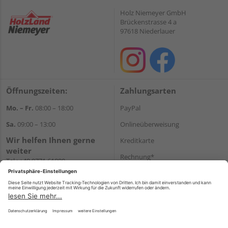
Holz Niemeyer GmbH
Brückenstrasse 4 a
97618 Niederlauer
Öffnungszeiten:
Zahlungsarten
Mo. – Fr.
08:00 – 18:00
PayPal
Sa.
09:00 – 13:00
Onlineüberweisung
Wir helfen Ihnen gerne
Kreditkarte
weiter
Rechnung*
Tel.:
+49 9771 61880
E-Mail:
info@holzland-
*Bonität vorausgesetzt
niemeyer.de
Versand
Versandkosten