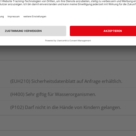
(EUH210) Sicherheitsdatenblatt auf Anfrage erhältlich.
(H400) Sehr giftig für Wasserorganismen.
(P102) Darf nicht in die Hände von Kindern gelangen.