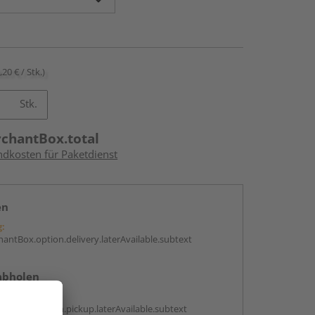
,20 € / Stk.)
Stk.
rchantBox.total
ndkosten für Paketdienst
en
g:
antBox.option.delivery.laterAvailable.subtext
abholen
g:
antBox.option.pickup.laterAvailable.subtext