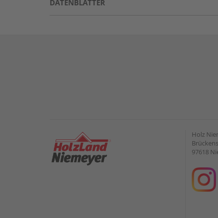
DATENBLÄTTER
Holz Ni
Brückens
97618 Ni