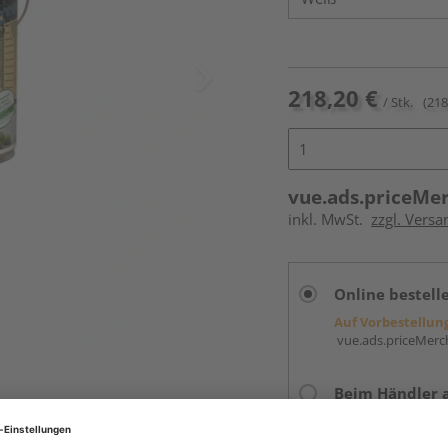
218,20 €
/ Stk.
(218
vue.ads.priceMe
inkl. MwSt.
zzgl. Versa
Online bestell
Auf Vorbestellun
vue.ads.priceMerch
Beim Händler 
Auf Vorbestellun
vue.ads.priceMerch