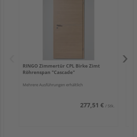
Rö
Meh
RINGO Zimmertür CPL Birke Zimt
Röhrenspan "Cascade"
Mehrere Ausführungen erhältlich
277,51 €
/ Stk.