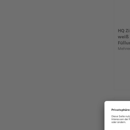
HQ Z
weiß 
Füllu
Mehrer