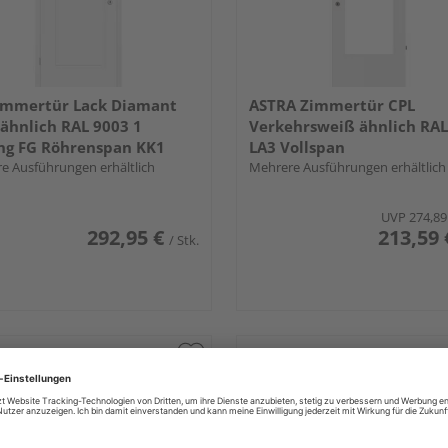
immertür Lack Diamant
ASTRA Zimmertür CPL
ähnlich RAL 9003 1
Verkehrsweiß ähnlich RAL
ng FG Röhrenspan KK1
LA3 Vollspan
e Ausführungen erhältlich
Mehrere Ausführungen erhältlich
UVP
274,89
292,95 €
213,59 
/ Stk.