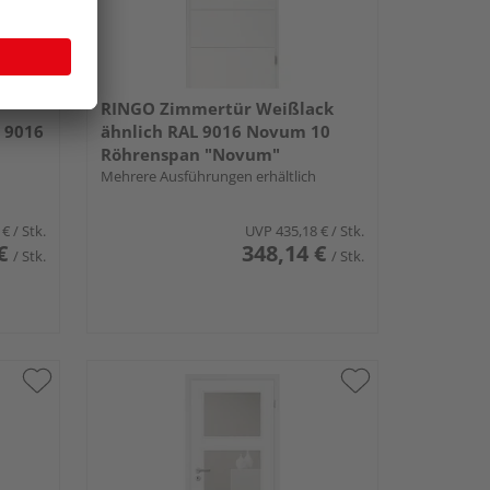
RINGO Zimmertür Weißlack
 9016
ähnlich RAL 9016 Novum 10
Röhrenspan "Novum"
Mehrere Ausführungen erhältlich
 €
/ Stk.
UVP
435,18 €
/ Stk.
€
348,14 €
/ Stk.
/ Stk.