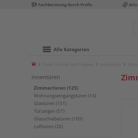
Fachberatung durch Profis
Attr
Alle Kategorien
Home
Türen, Fenster und Treppen
Innentüren
Zimm
Zim
Innentüren
Zimmertüren (125)
Wohnungseingangstüren (14)
Glastüren (151)
Türzargen (57)
Glasschiebetüren (100)
Lofttüren (26)