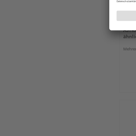
ASTR
ähnli
Mehrer