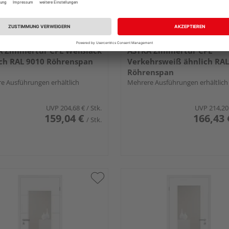
A Zimmertür CPL Weißlack
ASTRA Zimmertür CPL
ch RAL 9010 Röhrenspan
Verkehrsweiß ähnlich RAL
Röhrenspan
e Ausführungen erhältlich
Mehrere Ausführungen erhältlich
UVP
204,68 €
/ Stk.
UVP
214,20
159,04 €
166,43 
/ Stk.