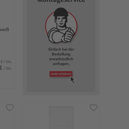
weiß
 €
/ Stk.
€
/ Stk.