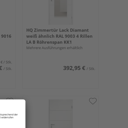
HQ Zimmertür Lack Diamant
 9016
weiß ähnlich RAL 9003 4 Rillen
LA B Röhrenspan KK1
Mehrere Ausführungen erhältlich
 €
/ Stk.
€
392,95 €
/ Stk.
/ Stk.