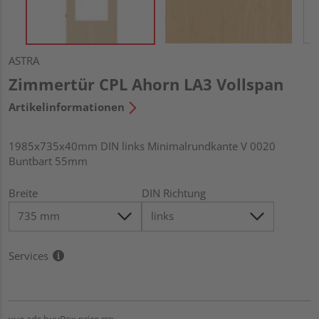
ASTRA
Zimmertür CPL Ahorn LA3 Vollspan
Artikelinformationen
1985x735x40mm DIN links Minimalrundkante V 0020
Buntbart 55mm
Breite
DIN Richtung
Services
vue.ads.buyBox.price.rrp