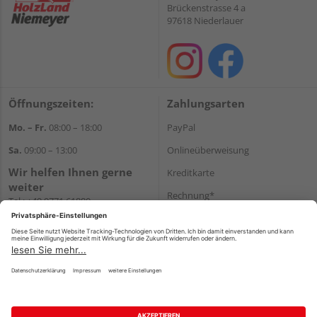
Brückenstrasse 4 a
97618 Niederlauer
Öffnungszeiten:
Zahlungsarten
Mo. – Fr.
08:00 – 18:00
PayPal
Sa.
09:00 – 13:00
Onlineüberweisung
Wir helfen Ihnen gerne
Kreditkarte
weiter
Rechnung*
Tel.:
+49 9771 61880
E-Mail:
info@holzland-
*Bonität vorausgesetzt
niemeyer.de
Versand
Versandkosten
Impressum
AGB
Widerruf
Datenschutz