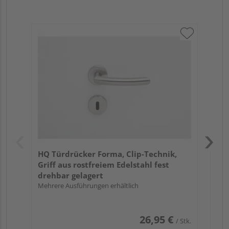
Gri
Sc
Pro
Meh
HQ Türdrücker Forma, Clip-Technik,
Griff aus rostfreiem Edelstahl fest
drehbar gelagert
Mehrere Ausführungen erhältlich
26,95 €
/ Stk.