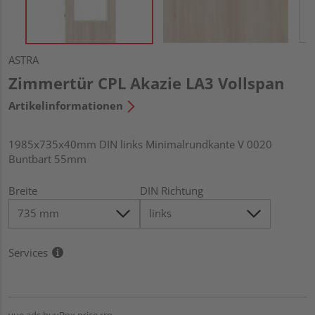
ASTRA
Zimmertür CPL Akazie LA3 Vollspan
Artikelinformationen
1985x735x40mm DIN links Minimalrundkante V 0020
Buntbart 55mm
Breite
DIN Richtung
Services
vue.ads.buyBox.price.rrp