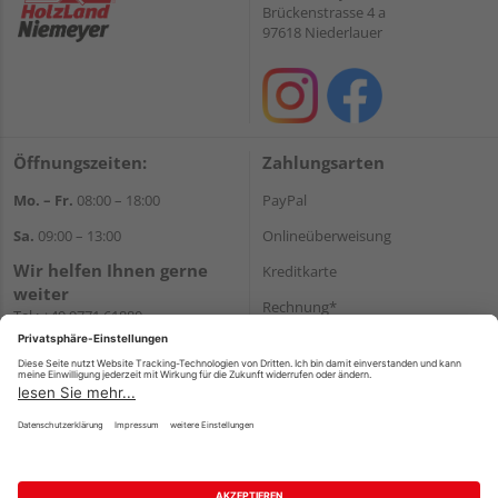
Brückenstrasse 4 a
97618 Niederlauer
Öffnungszeiten:
Zahlungsarten
Mo. – Fr.
08:00 – 18:00
PayPal
Sa.
09:00 – 13:00
Onlineüberweisung
Wir helfen Ihnen gerne
Kreditkarte
weiter
Rechnung*
Tel.:
+49 9771 61880
E-Mail:
info@holzland-
*Bonität vorausgesetzt
niemeyer.de
Versand
Versandkosten
Impressum
AGB
Widerruf
Datenschutz