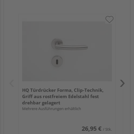
Gri
Sc
Pro
Meh
HQ Türdrücker Forma, Clip-Technik,
Griff aus rostfreiem Edelstahl fest
drehbar gelagert
Mehrere Ausführungen erhältlich
26,95 €
/ Stk.