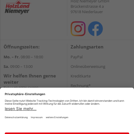
Holz Niemeyer GmbH
Brückenstrasse 4 a
97618 Niederlauer
Öffnungszeiten:
Zahlungsarten
Mo. – Fr.
08:00 – 18:00
PayPal
Sa.
09:00 – 13:00
Onlineüberweisung
Wir helfen Ihnen gerne
Kreditkarte
weiter
Rechnung*
Tel.:
+49 9771 61880
E-Mail:
info@holzland-
*Bonität vorausgesetzt
niemeyer.de
Versand
Versandkosten
Impressum
AGB
Widerruf
Datenschutz