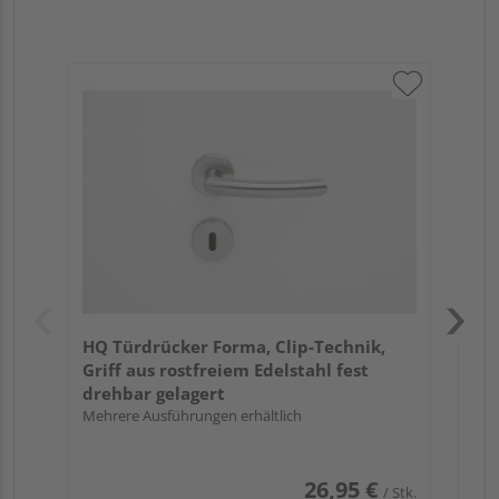
Gri
Sc
Pro
Meh
HQ Türdrücker Forma, Clip-Technik,
Griff aus rostfreiem Edelstahl fest
drehbar gelagert
Mehrere Ausführungen erhältlich
26,95 €
/ Stk.