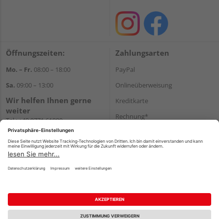
Öffnungszeiten:
Zahlungsarten
Mo. – Fr.
08:00 – 18:00
PayPal
Sa.
09:00 – 13:00
Onlineüberweisung
Wir helfen Ihnen gerne
Kreditkarte
weiter
Rechnung*
Tel.:
+49 9771 61880
E-Mail:
info@holzland-
*Bonität vorausgesetzt
niemeyer.de
Versand
Versandkosten
Impressum
AGB
Widerruf
Datenschutz
Reservierungsbedingungen
Vertrag widerrufen