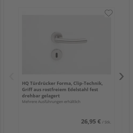
Gri
Sc
Pro
Meh
HQ Türdrücker Forma, Clip-Technik,
Griff aus rostfreiem Edelstahl fest
drehbar gelagert
Mehrere Ausführungen erhältlich
26,95 €
/ Stk.