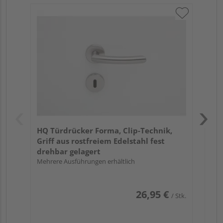
Gri
Sc
Pro
Meh
HQ Türdrücker Forma, Clip-Technik,
Griff aus rostfreiem Edelstahl fest
drehbar gelagert
Mehrere Ausführungen erhältlich
26,95 €
/ Stk.