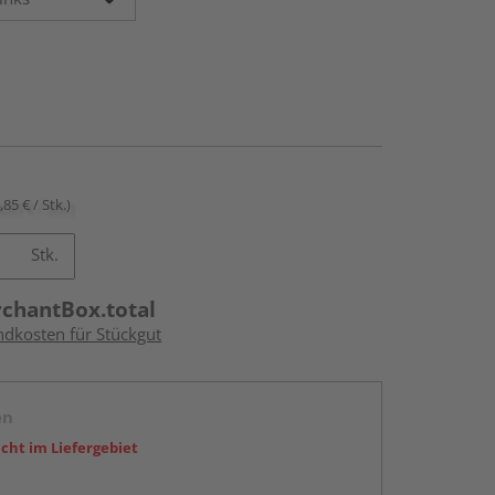
,85 € / Stk.)
Stk.
rchantBox.total
ndkosten für Stückgut
en
icht im Liefergebiet