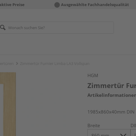
aktive Preise
Ausgewählte Fachhandelsqualität
ertüren
Zimmertür Furnier Limba LA3 Vollspan
HGM
Zimmertür Fur
Artikelinformatione
1985x860x40mm DIN l
Breite
DI