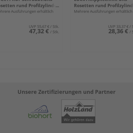
setten rund Profilzylinder
Rosetten rund Profilzylin
elst. ma.
hrere Ausführungen erhältlich
Edelst. ma.
Mehrere Ausführungen erhältlich
UVP
55,67 €
/ Stk.
UVP
33,37 €
/ 
47,32 €
28,36 €
/ Stk.
/ 
Unsere Zertifizierungen und Partner