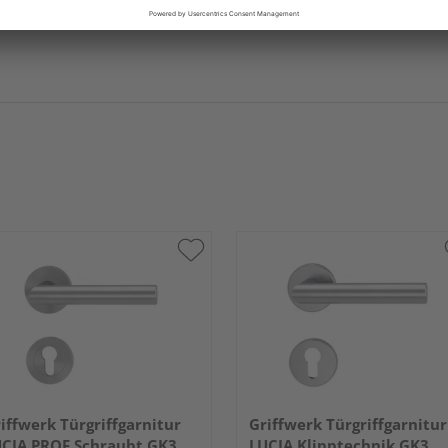
iffwerk Türgriffgarnitur
Griffwerk Türgriffgarnitur
CIA PROF Schraubt.GK3
LUCIA Klipptechnik GK3