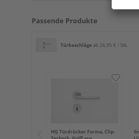
Passende Produkte
Türbeschläge
ab 26,95 € / Stk.
HQ Türdrücker Forma, Clip-
Gr
Technik, Griff aus
LU