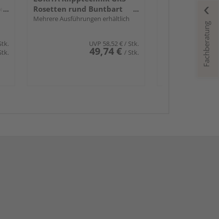
der
Rosetten rund Buntbart
Edelst. ma.
Mehrere Ausführungen erhältlich
Fachberatung
Stk.
UVP
58,52 €
/ Stk.
49,74 €
Stk.
/ Stk.