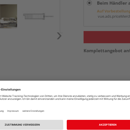
Beim Händler 
Auf Vorbestellun
vue.ads.priceMerch
Komplettangebot an