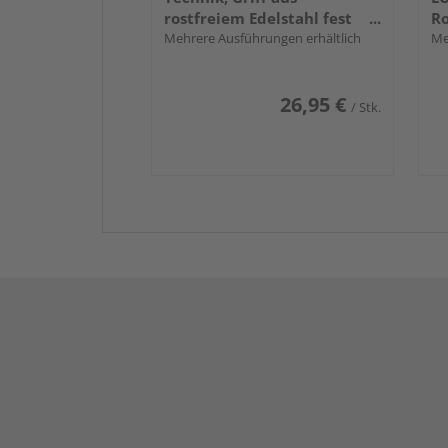
rostfreiem Edelstahl fest
Ro
drehbar gelagert
Mehrere Ausführungen erhältlich
Ed
Me
26,95 €
/ Stk.