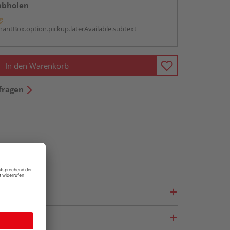
abholen
g:
antBox.option.pickup.laterAvailable.subtext
In den Warenkorb
fragen