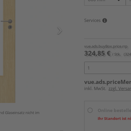
Services
vue.ads.buyBox.price.rrp
324,85 €
/ Stk.
(324
vue.ads.priceMe
inkl. MwSt.
zzgl. Versa
Online bestell
und Glaseinsatz nicht im
Ihr Standort ist n