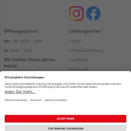
Öffnungszeiten:
Zahlungsarten
Mo. – Fr.
08:00 – 18:00
PayPal
Sa.
09:00 – 13:00
Onlineüberweisung
Wir helfen Ihnen gerne
Kreditkarte
weiter
Rechnung*
Tel.:
+49 9771 61880
E-Mail:
info@holzland-
*Bonität vorausgesetzt
niemeyer.de
Versand
Versandkosten
Impressum
AGB
Widerruf
Datenschutz
Reservierungsbedingungen
Vertrag widerrufen