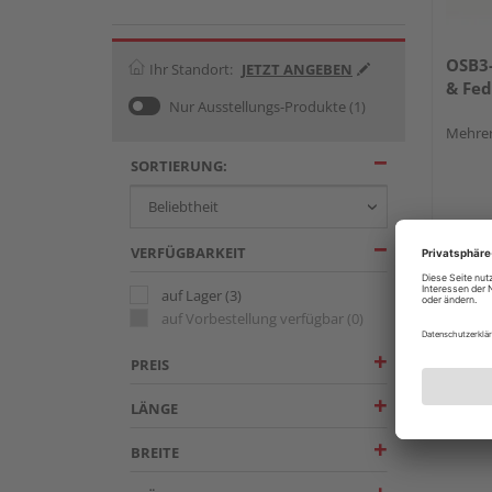
OSB3-
Ihr Standort:
JETZT ANGEBEN
& Fed
Nur Ausstellungs-Produkte
(1)
Mehrer
SORTIERUNG:
VERFÜGBARKEIT
auf Lager
(3)
auf Vorbestellung verfügbar
(0)
PREIS
LÄNGE
BREITE