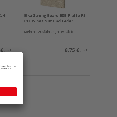
, 4-
Elka Strong Board ESB-Platte P5
E1E05 mit Nut und Feder
Mehrere Ausführungen erhältlich
 €
8,75 €
/ m²
/ m²