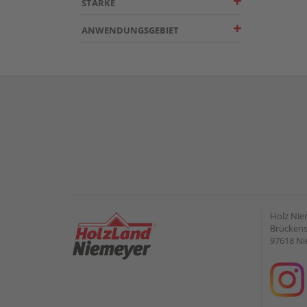
STÄRKE
ANWENDUNGSGEBIET
Holz Ni
Brückens
97618 Ni