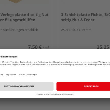
Verlegeplatte 4-seitig Nut
3-Schichtplatte Fichte, B/C
er E1 ungeschliffen
seitig Nut & Feder
e Ausführungen erhältlich
2525 x 1025 x 19 mm
7,50 €
35,25
/ m²